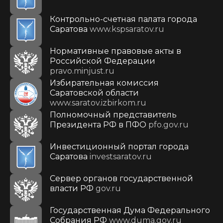
Контрольно-счетная палата города
Саратова
www.kspsaratov.ru
Нормативные правовые акты в
Российской Федерации
pravo.minjust.ru
Избирательная комиссия
Саратовской области
www.saratov.izbirkom.ru
Полномочный представитель
Президента РФ в ПФО
pfo.gov.ru
Инвестиционный портал города
Саратова
investsaratov.ru
Сервер органов государственной
власти РФ
gov.ru
Государственная Дума Федерального
Собрания РФ
www.duma.gov.ru