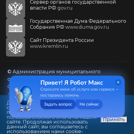
Сервер органов государственной
власти РФ
gov.ru
Государственная Дума Федерального
Собрания РФ
www.duma.gov.ru
Cайт Президента России
www.kremlin.ru
© Администрация муниципального
образования городского округа «Город
Привет! Я Робот Макс
Саратов»
Спросите меня об услуге или сервисе —
Контакты
Карта сайта
постараюсь помочь
Политика в отношении обработки
Данный веб-сайт использует
Задать вопрос
Не сейчас
cookie-файлы в целях
персональных данных
предоставления вам лучшего
410031, г. Саратов, ул. Первомайская, д. 78
пользовательского опыта на нашем
Принять
сайте. Продолжая использовать
+7(8452)26-02-49
данный сайт, вы соглашаетесь с
использованием нами cookie-