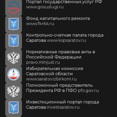
Портал государственных услуг РФ
www.gosuslugi.ru
Фонд капитального ремонта
www.fkr64.ru
Контрольно-счетная палата города
Саратова
www.kspsaratov.ru
Нормативные правовые акты в
Российской Федерации
pravo.minjust.ru
Избирательная комиссия
Саратовской области
www.saratov.izbirkom.ru
Полномочный представитель
Президента РФ в ПФО
pfo.gov.ru
Инвестиционный портал города
Саратова
investsaratov.ru