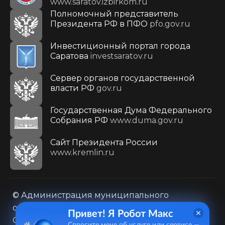
www.saratov.izbirkom.ru
Полномочный представитель
Президента РФ в ПФО
pfo.gov.ru
Инвестиционный портал города
Саратова
investsaratov.ru
Сервер органов государственной
власти РФ
gov.ru
Государственная Дума Федерального
Собрания РФ
www.duma.gov.ru
Cайт Президента России
www.kremlin.ru
© Администрация муниципального
образования городского округа «Город
Привет! Я Робот Макс
Саратов»