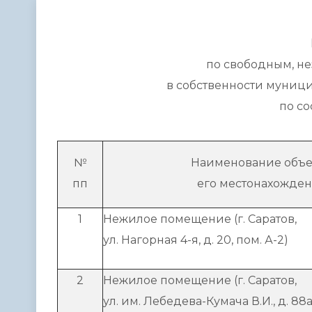
Телефонный справочник
Аппарат 
администрации
по свободным, н
в собственности муници
по со
№
Наименование объе
пп
его местонахожде
1
Нежилое помещение (г. Саратов,
ул. Нагорная 4-я, д. 20, пом. А-2)
2
Нежилое помещение (г. Саратов,
ул. им. Лебедева-Кумача В.И., д. 88а,