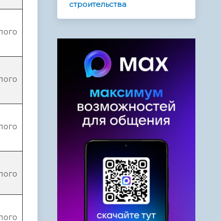
строительства
лого
лого
лого
лого
лого