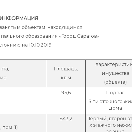
администрации
ИНФОРМАЦИЯ
езанятым объектам, находящимся
пального образования «Город Саратов»
стоянию на 10.10.2019
Характеристи
кта,
Площадь,
имущества
ние
кв.м
(объекта)
93,6
Подвал
5-ти этажного жи
дома
843,2
Первый, второй эт
х этажного нежи
 пом. 1)
здания