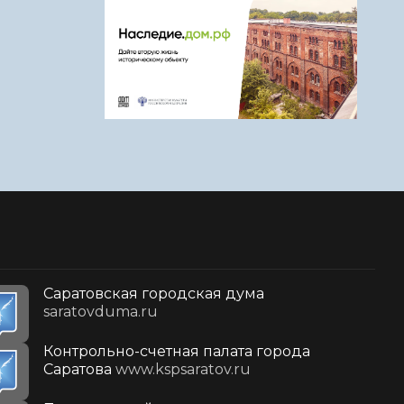
Саратовская городская дума
saratovduma.ru
Контрольно-счетная палата города
Саратова
www.kspsaratov.ru