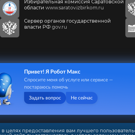
Избирательная комиссия Саратовской
области
www.saratov.izbirkom.ru
Сервер органов государственной
власти РФ
gov.ru
Привет! Я Робот Макс
410031, г. Саратов, ул. Первомайская, д. 78
Спросите меня об услуге или сервисе —
+7(8452)26-02-49
постараюсь помочь
Задать вопрос
Не сейчас
 в целях предоставления вам лучшего пользователь