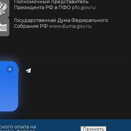
Полномочный представитель
Президента РФ в ПФО
pfo.gov.ru
Государственная Дума Федерального
Собрания РФ
www.duma.gov.ru
ского опыта на
Принять