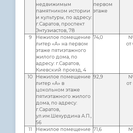
недвижимым
первом
памятником истории
этаже
и культуры, по адресу:
г.Саратов, проспект
Энтузиастов, 78
9
Нежилое помещение
74,0
№
литер «А» на первом
от
этаже пятиэтажного
жилого дома, по
адресу: г.Саратов,
Киевский проезд, 4
10
Нежилое помещение
92,9
№
литер «А» в
от
цокольном этаже
пятиэтажного жилого
дома, по адресу:
г.Саратов,
ул.им.Шехурдина А.П.,
56
11
Нежилое помещение
71,6
№