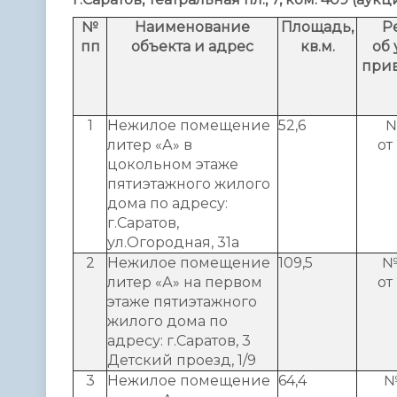
№
Наименование
Площадь,
Р
пп
объекта и адрес
кв.м.
об 
при
1
Нежилое помещение
52,6
№
литер «А» в
от
цокольном этаже
пятиэтажного жилого
дома по адресу:
г.Саратов,
ул.Огородная, 31а
2
Нежилое помещение
109,5
№
литер «А» на первом
от
этаже пятиэтажного
жилого дома по
адресу: г.Саратов, 3
Детский проезд, 1/9
3
Нежилое помещение
64,4
№