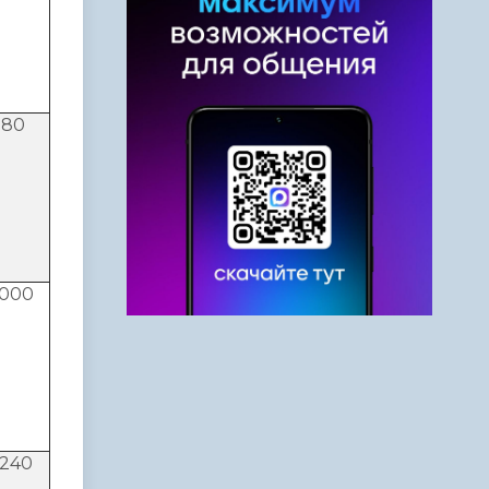
180
000
240