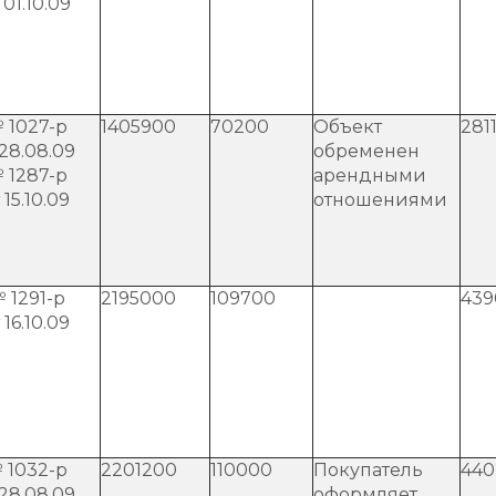
 01.10.09
 1027-р
1405900
70200
Объект
281
 28.08.09
обременен
 1287-р
арендными
 15.10.09
отношениями
 1291-р
2195000
109700
439
 16.10.09
 1032-р
2201200
110000
Покупатель
440
 28.08.09
оформляет