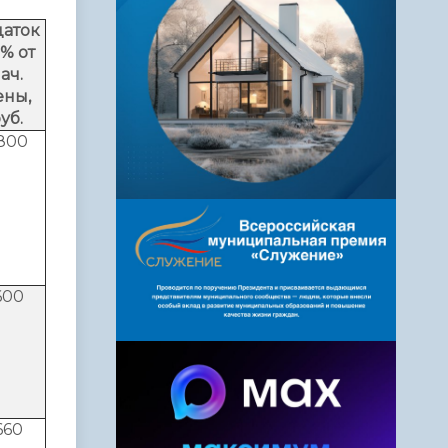
даток
% от
ач.
ены,
уб.
800
600
660