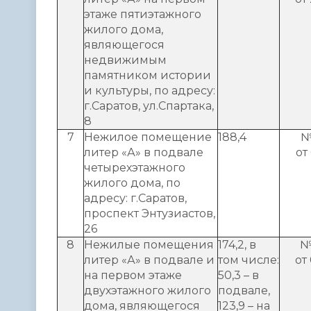
этаже пятиэтажного
жилого дома,
являющегося
недвижимым
памятником истории
и культуры, по адресу:
г.Саратов, ул.Спартака,
8
7
Нежилое помещение
188,4
№
литер «А» в подвале
от
четырехэтажного
жилого дома, по
адресу: г.Саратов,
проспект Энтузиастов,
26
8
Нежилые помещения
174,2, в
№
литер «А» в подвале и
том числе:
от
на первом этаже
50,3 – в
двухэтажного жилого
подвале,
дома, являющегося
123,9 – на