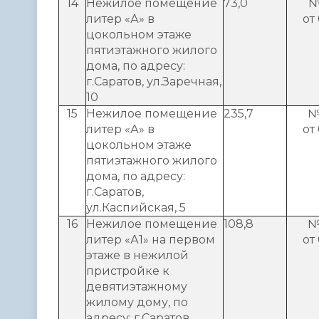
14
Нежилое помещение
73,0
№
литер «А» в
от
цокольном этаже
пятиэтажного жилого
дома, по адресу:
г.Саратов, ул.Заречная,
10
15
Нежилое помещение
235,7
№
литер «А» в
от
цокольном этаже
пятиэтажного жилого
дома, по адресу:
г.Саратов,
ул.Каспийская, 5
16
Нежилое помещение
108,8
№
литер «А1» на первом
от
этаже в нежилой
пристройке к
девятиэтажному
жилому дому, по
адресу: г.Саратов,