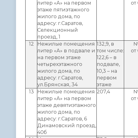
литер «А» на первом
от
этаже пятиэтажного
жилого дома, по
адресу: г.Саратов,
Селекционный
проезд, 1
12
Нежилые помещения
132,9, в
№
литер «А» в подвале и
том числе:
от
на первом этаже
122,6 – в
четырехэтажного
подвале,
жилого дома, по
10,3 – на
адресу: г.Саратов,
первом
ул.Брянская, 34
этаже
13
Нежилые помещения
207,4
№
литер «А» на первом
от
этаже девятиэтажного
жилого дома, по
адресу: г.Саратов, 6
Динамовский проезд,
40б