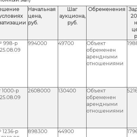
ешение
Начальная
Шаг
Обременения
За
условиях
цена,
аукциона,
20
ватизации
руб.
руб.
н
ц
р
 998-р
994000
49700
Объект
198
 25.08.09
обременен
арендными
отношениями
 1000-р
2608000
130400
Объект
521
 25.08.09
обременен
арендными
отношениями
 1236-р
898300
44900
179