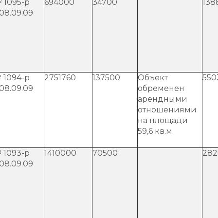
 1095-р
694000
34700
138
 08.09.09
 1094-р
2751760
137500
Объект
550
 08.09.09
обременен
арендными
отношениями
на площади
59,6 кв.м.
 1093-р
1410000
70500
282
 08.09.09