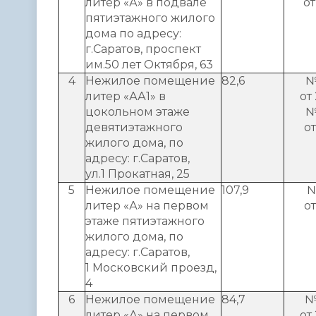
литер «А» в подвале
от
пятиэтажного жилого
дома по адресу:
г.Саратов, проспект
им.50 лет Октября, 63
4
Нежилое помещение
82,6
№
литер «АА1» в
от
цокольном этаже
№
девятиэтажного
от
жилого дома, по
адресу: г.Саратов,
ул.1 Прокатная, 25
5
Нежилое помещение
107,9
№
литер «А» на первом
от
этаже пятиэтажного
жилого дома, по
адресу: г.Саратов,
1 Московский проезд,
4
6
Нежилое помещение
84,7
№
литер «А» на первом
от