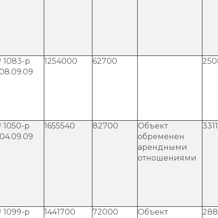
 1083-р
1254000
62700
250
 08.09.09
 1050-р
1655540
82700
Объект
331
 04.09.09
обременен
арендными
отношениями
 1099-р
1441700
72000
Объект
288