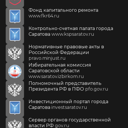
Фонд капитального ремонта
www.fkr64.ru
Контрольно-счетная палата города
Саратова
www.kspsaratov.ru
Нормативные правовые акты в
Российской Федерации
pravo.minjust.ru
Избирательная комиссия
Саратовской области
www.saratov.izbirkom.ru
Полномочный представитель
Президента РФ в ПФО
pfo.gov.ru
Инвестиционный портал города
Саратова
investsaratov.ru
Сервер органов государственной
власти РФ
gov.ru