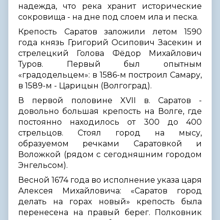
надежда, что река хранит исторические
сокровища - на дне под слоем ила и песка.
Крепость Саратов заложили летом 1590
года князь Григорий Осипович Засекин и
стрелецкий Голова Фёдор Михайлович
Туров. Первый был опытным
«градодельцем»: в 1586-м построил Самару,
в 1589-м - Царицын (Волгоград).
В первой половине XVII в. Саратов -
довольно большая крепость на Волге, где
постоянно находилось от 300 до 400
стрельцов. Стоял город на мысу,
образуемом речками Саратовкой и
Воложкой (рядом с сегодняшним городом
Энгельсом).
Весной 1674 года во исполнение указа царя
Алексея Михайловича: «Саратов город
делать на горах новый» крепость была
перенесена на правый берег. Полковник