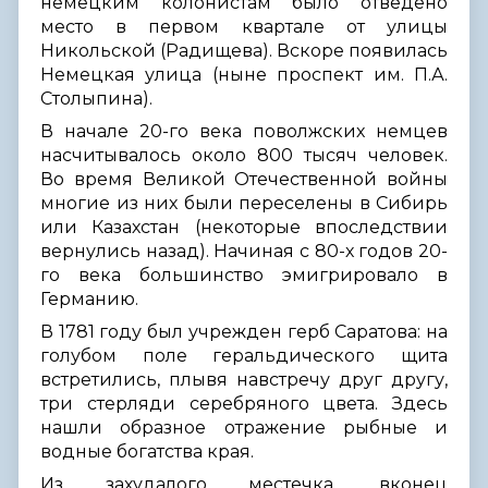
немецким колонистам было отведено
место в первом квартале от улицы
Никольской (Радищева). Вскоре появилась
Немецкая улица (ныне проспект им. П.А.
Столыпина).
В начале 20-го века поволжских немцев
насчитывалось около 800 тысяч человек.
Во время Великой Отечественной войны
многие из них были переселены в Сибирь
или Казахстан (некоторые впоследствии
вернулись назад). Начиная с 80-х годов 20-
го века большинство эмигрировало в
Германию.
В 1781 году был учрежден герб Саратова: на
голубом поле геральдического щита
встретились, плывя навстречу друг другу,
три стерляди серебряного цвета. Здесь
нашли образное отражение рыбные и
водные богатства края.
Из захудалого местечка, вконец