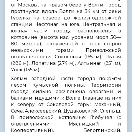
от Москвы, на правом берегу Волги. Город
протянулся вдоль Волги на 34 км от реки
Гусёлка на севере до железнодорожной
станции Нефтяная на юге. Центральная и
южная части города расположены в
котловине (высота над уровнем моря 50—
80 метров), окружённой с трёх сторон
невысокими горами Приволжской
возвышенности: Соколовая (165 м), Лысая
(286 м), Лопатина (274 м), Алтынная (251 м),
Увек (135 м).
Холмы западной части города покрыты
лесом Кумысной поляны. Территория
города сильно расчленена оврагами и
балками, идущими к Волге. Главные из них
к северу от Соколовой горы: Маханный,
Сеча, Алексеевский, Дудаковский, Слепыш.
В приволжской котловине: Глебучев (с
ответвлениями Мясницкий и
Кооперативный), Белоглинский,