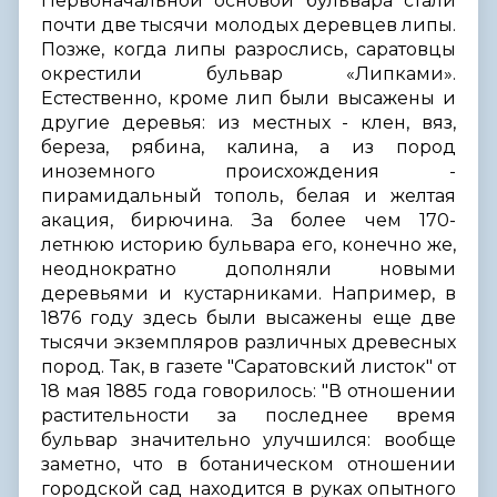
Первоначальной основой бульвара стали
почти две тысячи молодых деревцев липы.
Позже, когда липы разрослись, саратовцы
окрестили бульвар «Липками».
Естественно, кроме лип были высажены и
другие деревья: из местных - клен, вяз,
береза, рябина, калина, а из пород
иноземного происхождения -
пирамидальный тополь, белая и желтая
акация, бирючина. За более чем 170-
летнюю историю бульвара его, конечно же,
неоднократно дополняли новыми
деревьями и кустарниками. Например, в
1876 году здесь были высажены еще две
тысячи экземпляров различных древесных
пород. Так, в газете "Саратовский листок" от
18 мая 1885 года говорилось: "В отношении
растительности за последнее время
бульвар значительно улучшился: вообще
заметно, что в ботаническом отношении
городской сад находится в руках опытного