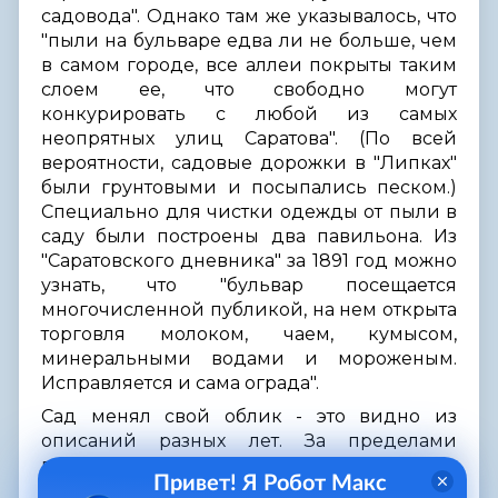
садовода". Однако там же указывалось, что
"пыли на бульваре едва ли не больше, чем
в самом городе, все аллеи покрыты таким
слоем ее, что свободно могут
конкурировать с любой из самых
неопрятных улиц Саратова". (По всей
вероятности, садовые дорожки в "Липках"
были грунтовыми и посыпались песком.)
Специально для чистки одежды от пыли в
саду были построены два павильона. Из
"Саратовского дневника" за 1891 год можно
узнать, что "бульвар посещается
многочисленной публикой, на нем открыта
торговля молоком, чаем, кумысом,
минеральными водами и мороженым.
Исправляется и сама ограда".
Сад менял свой облик - это видно из
описаний разных лет. За пределами
городской черты росли фруктовые
Привет! Я Робот Макс
деревья. Первоначально ограда вокруг