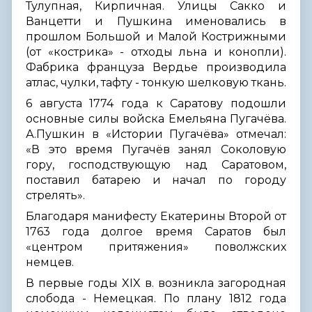
Тулупная, Кирпичная. Улицы Сакко и
Ванцетти и Пушкина именовались в
прошлом Большой и Малой Кострижными
(от «кострика» - отходы льна и конопли).
Фабрика француза Вердье производила
атлас, чулки, тафту - тонкую шелковую ткань.
6 августа 1774 года к Саратову подошли
основные силы войска Емельяна Пугачёва.
А.Пушкин в «Истории Пугачёва» отмечал:
«В это время Пугачёв занял Соколовую
гору, господствующую над Саратовом,
поставил батарею и начал по городу
стрелять».
Благодаря манифесту Екатерины Второй от
1763 года долгое время Саратов был
«центром притяжения» поволжских
немцев.
В первые годы XIX в. возникла загородная
слобода - Немецкая. По плану 1812 года