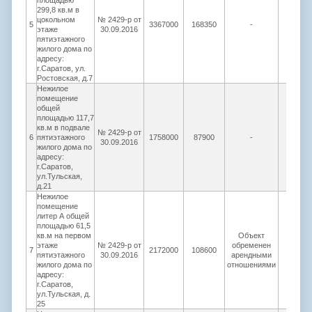
площадью
299,8 кв.м в
цокольном
№ 2429-р от
5
3367000
168350
-
673400
этаже
30.09.2016
пятиэтажного
жилого дома по
адресу:
г.Саратов, ул.
Ростовская, д.7
Нежилое
помещение
общей
площадью 117,7
кв.м в подвале
№ 2429-р от
6
пятиэтажного
1758000
87900
-
351600
30.09.2016
жилого дома по
адресу:
г.Саратов,
ул.Тульская,
д.21
Нежилое
помещение
литер А общей
площадью 61,5
кв.м на первом
Объект
этаже
№ 2429-р от
обременен
7
2172000
108600
434400
пятиэтажного
30.09.2016
арендными
жилого дома по
отношениями
адресу:
г.Саратов,
ул.Тульская, д.
25