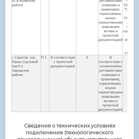
92 в Волжском
регламентами
правил
районе
(нормами и
53.13330
правилами),
"СНиП 30
нормативами,
97*.
иными
Планиров
нормативными
застро
правовыми
террито
актами и
садоводч
проектной
(дачны
документацией
объедин
гражда
здания
сооруже
г. Саратов, пос.
П-1
В соответствии
0
В
80
Юриш (грузовой
с проектной
соответствии с
порт) в
документацией
техническими
Заводском
регламентами
районе
(нормами и
правилами),
нормативами,
иными
нормативными
правовыми
актами и
проектной
документацией
Сведения о технических условиях
подключения (технологического