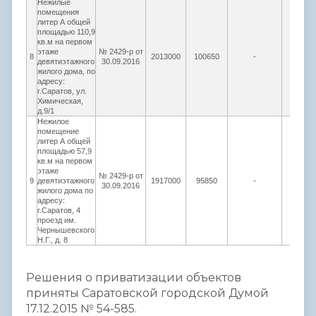
Нежилые
помещения
литер А общей
площадью 110,9
кв.м на первом
этаже
№ 2429-р от
8
2013000
100650
-
402600
девятиэтажного
30.09.2016
жилого дома, по
адресу:
г.Саратов, ул.
Химическая,
д.9/1
Нежилое
помещение
литер А общей
площадью 57,9
кв.м на первом
этаже
№ 2429-р от
9
девятиэтажного
1917000
95850
-
383400
30.09.2016
жилого дома по
адресу:
г.Саратов, 4
проезд им.
Чернышевского
Н.Г., д. 8
Решения о приватизации объектов
приняты Саратовской городской Думой
17.12.2015 № 54-585.