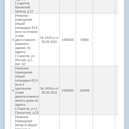
г.Саратов,
Крымский
проезд, д.12
Нежилое
помещение
общей
площадью 44,9
кв.м на втором
этаже
№ 2429-р от
3
двухэтажного
1480000
74000
-
296000
30.09.2016
нежилого
здания, по
адресу:
г.Саратов, ул.
Лесная, д.1,
лит. А2
Нежилые
помещения
общей
площадью 82,6
кв.м в
цокольном
№ 2429-р от
4
2368000
118400
-
473600
этаже
30.09.2016
девятиэтажного
жилого дома по
адресу:
г.Саратов, ул.1
Прокатная, д.25
Нежилое
помещение
литер А общей