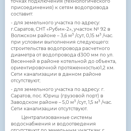
точках подключения (технологического
присоединения) к сетям водопровода
составит:
- для земельного участка по адресу:
г.Саратов, СНТ «Рубин-2», участок № 92 в
3
3
Волжском районе – 3,6 м
/сут, 0,15 м
/час.
при условии выполнения следующего:
строительства водопровода расчетного
диаметра от водопровода d300 мм по ул.
Весенней в районе котельной до объекта,
ориентировочной протяженностью1,2 км.
Сети канализации в данном районе
отсутствуют;
- для земельного участка по адресу: г.
Саратов, пос. Юриш (грузовой порт) в
3
3
Заводском районе – 5,0 м
/сут, 1,5 м
/час.
Сети канализации отсутствуют.
Централизованные системы
водоснабжения и водоотведения
отсутствуют по земельным участкам: г.