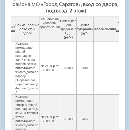
района МО «Город Саратов», вход со двора,
1 подъезд, 2 этаж)
Решение об
Разме
Начальная
условиях
задатка
Наименование
цена
«Шаг
№
приватизации
20% о
объекта и
продажи с
аукциона»
Обременения
пп
начальн
адрес
НДС
(руб.)
цены
(руб.)
(руб.)
Нежилое
помещение
общей
площадью
104,5 кв.м на
первом этаже
№ 2429-р от
1
пятиэтажного
1898000
94900
-
379600
30.09.2016
жилого дома по
адресу:
г.Саратов, ул.
Верхоянская, д.
4а, пом.1, литер
А
Нежилое
помещение
литер А общей
площадью 50,5
кв.м на первом
этаже
№ 2429-р от
2
1691000
84550
-
338200
пятиэтажного
30.09.2016
жилого дома по
адресу: