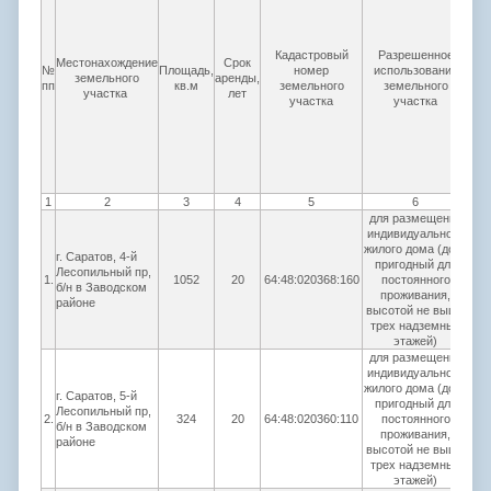
Нач
Кадастровый
Разрешенное
Местонахождение
Срок
р
№
Площадь,
номер
использование
земельного
аренды,
г
пп
кв.м
земельного
земельного
участка
лет
ар
участка
участка
пла
1
2
3
4
5
6
для размещения
индивидуального
жилого дома (дом,
г. Саратов, 4-й
пригодный для
Лесопильный пр,
1.
1052
20
64:48:020368:160
постоянного
4
б/н в Заводском
проживания,
районе
высотой не выше
трех надземных
этажей)
для размещения
индивидуального
жилого дома (дом,
г. Саратов, 5-й
пригодный для
Лесопильный пр,
2.
324
20
64:48:020360:110
постоянного
1
б/н в Заводском
проживания,
районе
высотой не выше
трех надземных
этажей)