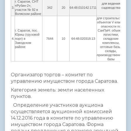
г. Саратов, СНТ
для ведения
«Рубин-2»,
3.
342
20
64:48:010142:1711
садоводства
1
участок № 92 в
Волжском районе
для строительства
объектов V класса
опасности по
г. Саратов, пос.
СанПиН: объекты
Юриш (грузовой
логистики,
4.
порт) в
7644
10
64:48:020318:13
складские
1
Заводском
комплексы,
районе
оптовые базы,
склады,
производственные
базы
Организатор торгов – комитет по
управлению имуществом города Саратова.
Категория земель: земли населенных
пунктов.
Определение участников аукциона
осуществляется аукционной комиссией
14.12.2016 года в комитете по управлению
имуществом города Саратова. Форма
подачи предложения о размере арендной