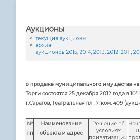
Телефонный справочник
Аппарат 
администрации
Аукционы
текущие аукционы
архив
аукционов
2015
,
2014
,
2013
,
2012
,
2011
,
20
о продаже муниципального имущества на
0
Торги состоятся 25 декабря 2012 года в 10
г.Саратов, Театральная пл., 7, ком. 409 (ау
№
Наименование
Решение об
Нач
условиях
ц
пп
объекта и адрес
приватизации
про