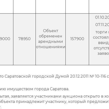
01.10.2
07.11.2
Объект
торги 
обременен
состоя
79000
78950
157900
арендными
ввид
отношениями
отсутст
заяв
Саратовской городской Думой 20.12.2011 № 10-116 с
нию имуществом города Саратова.
тая, заявляется участниками аукциона открыто в х
объекта принадлежит участнику, который предложит
.