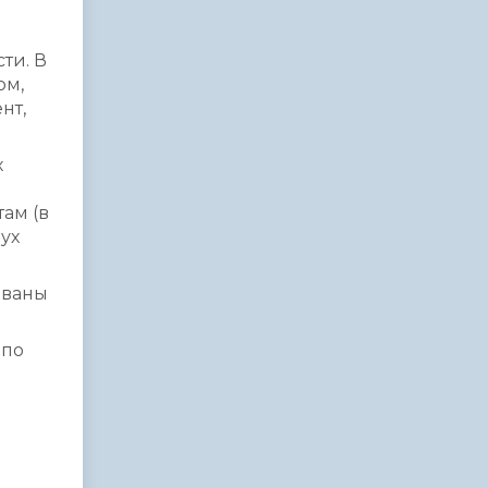
ти. В
ом,
нт,
х
ам (в
вух
ованы
 по