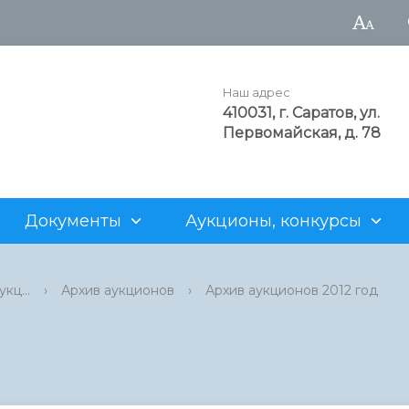
Наш адрес
410031, г. Саратов, ул.
Первомайская, д. 78
Документы
Аукционы, конкурсы
а администрации
рода
аукционы
Достопримечательности
Структурные подразделен
Генеральный план
Для арендаторов
кц...
›
Архив аукционов
›
Архив аукционов 2012 год
нность
альные учреждения
ия о предоставлении
Z
Муниципальные предприят
Проекты административны
Нестационарная торговля
х участков
регламентов
рода
 продаже объектов
Информация о муниципаль
о фонда
имуществе