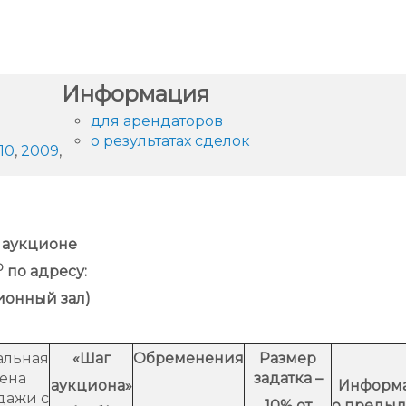
администрации
Информация
для арендаторов
о результатах сделок
10
,
2009
,
 аукционе
0
по адресу:
кционный зал)
альная
«Шаг
Обременения
Размер
ена
задатка –
аукциона»
Информ
дажи с
10% от
о преды