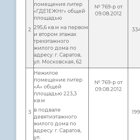
помещения литер
№ 769-р от
«ГДЕ1ЕЖНг» общей
09.08.2012
площадью
295,6 кв.м на первом
2
33
и втором этажах
трехэтажного
жилого дома по
адресу: г. Саратов,
ул. Московская, 62
Нежилое
помещение литер
№ 769-р от
«А» общей
09.08.2012
площадью 223,3
кв.м
в подвале
3
19
девятиэтажного
жилого дома по
адресу: г. Саратов,
ул.