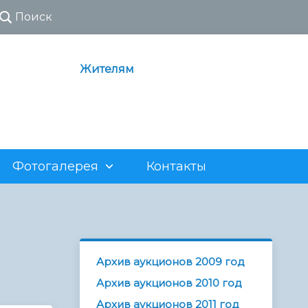
Поиск
Жителям
Фотогалерея
Контакты
ия
Почетные граждане
Районы города
Постановления, распоряжения
О результатах сделок
ия
х
История Саратовского
Административные регламенты
Сообщения о возможном
Аукционы по аренде нежилых
авиационного завода
муниципальных услуг,
установлении публичного
помещений
Архив аукционов 2009 год
предоставляемых
сервитута
ном
Торги по продаже объектов
администрациями районов МО
Архив аукционов 2010 год
незавершенного строительства
«Город Саратов»
Архив аукционов 2011 год