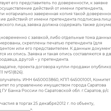
твует его представитель по доверенности, к заявке
осуществление действий от имени претендента,
ли нотариально заверенная копия такой довереннос
ение действий от имени претендента подписана лиц
кого лица, заявка должна содержать также докуме
.
дновременно с заявкой, либо отдельные тома данны
ерованы, скреплены печатью претендента (для
ентом или его представителем. К данным документ
ся их опись. Заявка и такая опись составляются в д
родавца, другой – у претендента.
 задатке, проекта договора купли-продажи опублик
11 №51(826).
олучатель: ИНН 6450003860, КПП 645001001, Комитет
итет по управлению имуществом города Саратова
 ГУ Банка России по Саратовской обл. г.Саратов, р/с
астия в торгах 25 декабря2012 г. по объекту,
______________».