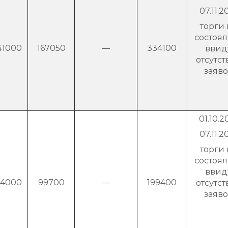
07.11.2
торги 
состоя
41000
167050
―
334100
ввид
отсутст
заяв
01.10.2
07.11.2
торги 
состоя
ввид
94000
99700
―
199400
отсутст
заяв