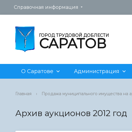
Справочная информация
ГОРОД ТРУДОВОЙ ДОБЛЕСТИ
САРАТОВ
О Саратове
Администрация
Новости
Глава муниципального
Административные регламенты
Архив аукционов
Саратов
История
Структур
Устав го
Текущие 
Главная
›
Продажа муниципального имущества на ау
образования «Город Саратов»
Фотогалерея
Постановления главы
Концессия
Совреме
Муницип
Торги
Извещен
муниципального образования
земельны
Архив аукционов 2012 год
«Город Саратов»
История дома «Дом воинской
Аукционы по продаже и аренде
Устав го
Торги по
славы»
земельных участков
нежилог