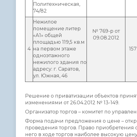
Политехническая,
74/82
Нежилое
помещение литер
№ 769-р от
«А1» общей
09.08.2012
площадью 119,5 кв.м
4
на первом этаже
15
одноэтажного
нежилого здания по
адресу: г. Саратов,
ул. Южная, 46
Решение о приватизации объектов принято 
изменениями от 26.04.2012 № 13-149.
Организатор торгов – комитет по управле
Форма подачи предложения о цене – откры
проведения торгов. Право приобретения 
него в ходе торгов наиболее высокую цену