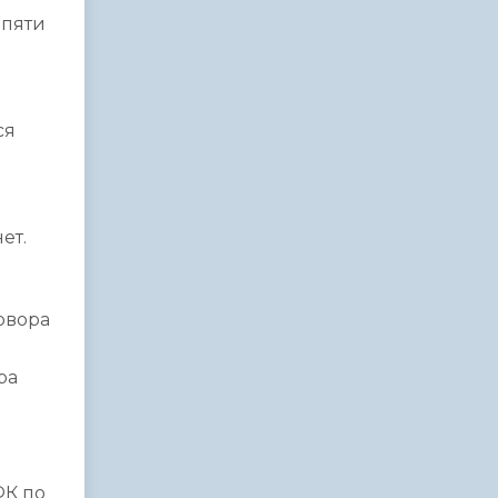
 пяти
ся
ет.
овора
ра
ФК по