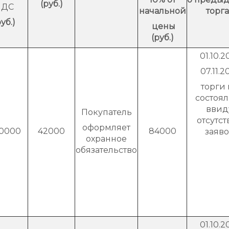
(руб.)
НДС
начальной
торга
руб.)
цены
(руб.)
01.10.2
07.11.2
торги 
состоя
ввид
Покупатель
отсутст
оформляет
0000
42000
84000
заяв
охранное
обязательство
01.10.2