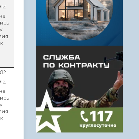
012
не
лись
у
вия
ок
012
012
не
лись
у
вия
ок