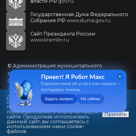
власти РФ
gov.ru
Государственная Дума Федерального
Собрания РФ
www.duma.gov.ru
Cайт Президента России
www.kremlin.ru
© Администрация муниципального
образования городского округа «Город
Привет! Я Робот Макс
Саратов»
Спросите меня об услуге или сервисе —
Контакты
Карта сайта
постараюсь помочь
Политика в отношении обработки
Данный веб-сайт использует
Задать вопрос
Не сейчас
cookie-файлы в целях
персональных данных
предоставления вам лучшего
410031, г. Саратов, ул. Первомайская, д. 78
пользовательского опыта на нашем
Принять
сайте. Продолжая использовать
+7(8452)26-02-49
данный сайт, вы соглашаетесь с
использованием нами cookie-
файлов.