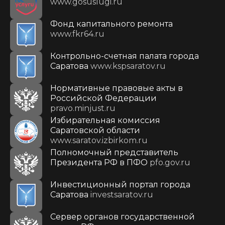
www.gosuslugi.ru
Фонд капитального ремонта
www.fkr64.ru
Контрольно-счетная палата города
Саратова
www.kspsaratov.ru
Нормативные правовые акты в
Российской Федерации
pravo.minjust.ru
Избирательная комиссия
Саратовской области
www.saratov.izbirkom.ru
Полномочный представитель
Президента РФ в ПФО
pfo.gov.ru
Инвестиционный портал города
Саратова
investsaratov.ru
Сервер органов государственной