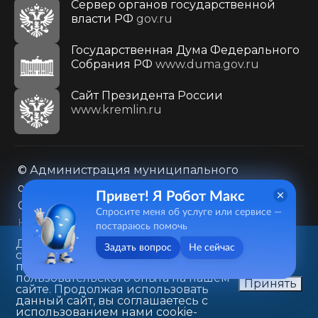
Сервер органов государственной
власти РФ
gov.ru
Государственная Дума Федерального
Собрания РФ
www.duma.gov.ru
Cайт Президента России
www.kremlin.ru
© Администрация муниципального
образования городского округа «Город
Привет! Я Робот Макс
Саратов»
Спросите меня об услуге или сервисе —
Контакты
Карта сайта
постараюсь помочь
Политика в отношении обработки
Данный веб-сайт использует
Задать вопрос
Не сейчас
cookie-файлы в целях
персональных данных
предоставления вам лучшего
410031, г. Саратов, ул. Первомайская, д. 78
пользовательского опыта на нашем
Принять
сайте. Продолжая использовать
+7(8452)26-02-49
данный сайт, вы соглашаетесь с
использованием нами cookie-