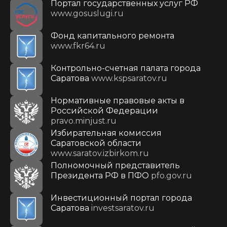
Портал государственных услуг РФ
www.gosuslugi.ru
Фонд капитального ремонта
www.fkr64.ru
Контрольно-счетная палата города
Саратова
www.kspsaratov.ru
Нормативные правовые акты в
Российской Федерации
pravo.minjust.ru
Избирательная комиссия
Саратовской области
www.saratov.izbirkom.ru
Полномочный представитель
Президента РФ в ПФО
pfo.gov.ru
Инвестиционный портал города
Саратова
investsaratov.ru