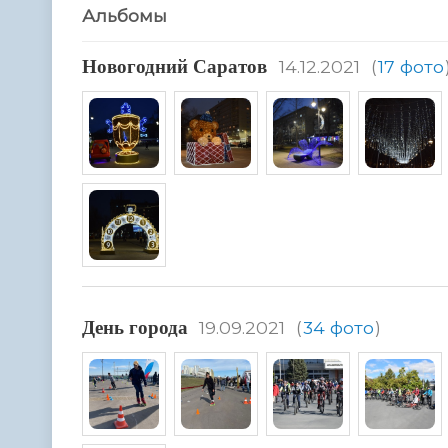
Альбомы
Hовогодний Саратов
14.12.2021
(
17 фото
День города
19.09.2021
(
34 фото
)