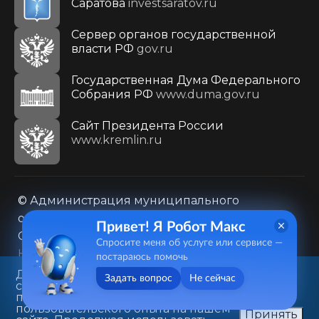
Саратова
investsaratov.ru
Сервер органов государственной
власти РФ
gov.ru
Государственная Дума Федерального
Собрания РФ
www.duma.gov.ru
Cайт Президента России
www.kremlin.ru
© Администрация муниципального
образования городского округа «Город
Привет! Я Робот Макс
Саратов»
Спросите меня об услуге или сервисе —
Контакты
Карта сайта
постараюсь помочь
Политика в отношении обработки
Данный веб-сайт использует
Задать вопрос
Не сейчас
cookie-файлы в целях
персональных данных
предоставления вам лучшего
410031, г. Саратов, ул. Первомайская, д. 78
пользовательского опыта на нашем
Принять