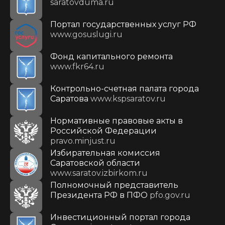
saratovduma.ru
Портал государственных услуг РФ
www.gosuslugi.ru
Фонд капитального ремонта
www.fkr64.ru
Контрольно-счетная палата города
Саратова
www.kspsaratov.ru
Нормативные правовые акты в
Российской Федерации
pravo.minjust.ru
Избирательная комиссия
Саратовской области
www.saratov.izbirkom.ru
Полномочный представитель
Президента РФ в ПФО
pfo.gov.ru
Инвестиционный портал города