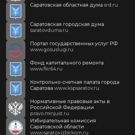
Саратовская областная дума
srd.ru
Саратовская городская дума
saratovduma.ru
Портал государственных услуг РФ
www.gosuslugi.ru
Фонд капитального ремонта
www.fkr64.ru
Контрольно-счетная палата города
Саратова
www.kspsaratov.ru
Нормативные правовые акты в
Российской Федерации
pravo.minjust.ru
Избирательная комиссия
Саратовской области
www.saratov.izbirkom.ru