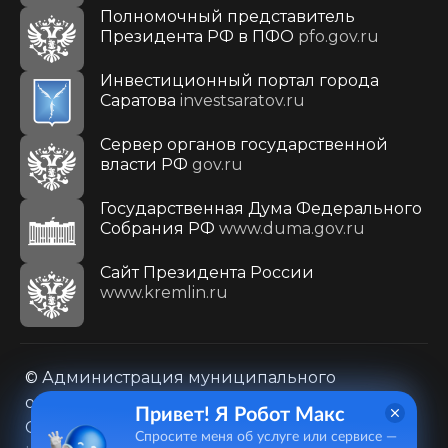
Полномочный представитель
Президента РФ в ПФО
pfo.gov.ru
Инвестиционный портал города
Саратова
investsaratov.ru
Сервер органов государственной
власти РФ
gov.ru
Государственная Дума Федерального
Собрания РФ
www.duma.gov.ru
Cайт Президента России
www.kremlin.ru
© Администрация муниципального
образования городского округа «Город
Привет! Я Робот Макс
Саратов»
Спросите меня об услуге или сервисе —