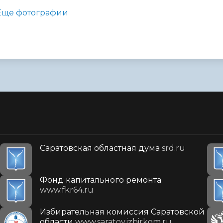
Еще фотографии
Саратовская областная дума
srd.ru
Фонд капитального ремонта
www.fkr64.ru
Избирательная комиссия Саратовской
области
www.saratov.izbirkom.ru