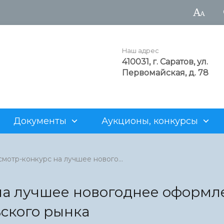
Наш адрес
410031, г. Саратов, ул.
Первомайская, д. 78
Документы
Аукционы, конкурсы
а администрации
рода
аукционы
Достопримечательности
Структурные подразделен
Генеральный план
Для арендаторов
мотр-конкурс на лучшее нового...
нность
альные учреждения
ия о предоставлении
Z
Муниципальные предприят
Проекты административны
Нестационарная торговля
х участков
регламентов
 на лучшее новогоднее оформл
рода
 продаже объектов
Информация о муниципаль
ского рынка
о фонда
имуществе