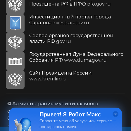
Президента РФ в ПФО
pfo.gov.ru
Инвестиционный портал города
Саратова
investsaratov.ru
Сервер органов государственной
власти РФ
gov.ru
Государственная Дума Федерального
Собрания РФ
www.duma.gov.ru
Cайт Президента России
www.kremlin.ru
© Администрация муниципального
образования городского округа «Город
Привет! Я Робот Макс
Саратов»
Спросите меня об услуге или сервисе —
Контакты
Карта сайта
постараюсь помочь