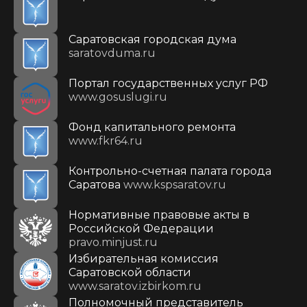
Саратовская городская дума
saratovduma.ru
Портал государственных услуг РФ
www.gosuslugi.ru
Фонд капитального ремонта
www.fkr64.ru
Контрольно-счетная палата города
Саратова
www.kspsaratov.ru
Нормативные правовые акты в
Российской Федерации
pravo.minjust.ru
Избирательная комиссия
Саратовской области
www.saratov.izbirkom.ru
Полномочный представитель