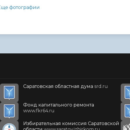
Еще фотографии
Саратовская областная дума
srd.ru
Фонд капитального ремонта
www.fkr64.ru
Избирательная комиссия Саратовской
области
www.saratov.izbirkom.ru