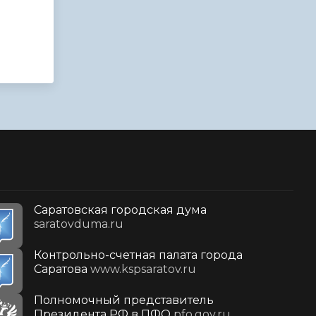
Саратовская городская дума
saratovduma.ru
Контрольно-счетная палата города
Саратова
www.kspsaratov.ru
Полномочный представитель
Президента РФ в ПФО
pfo.gov.ru