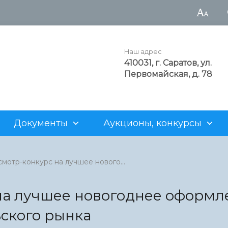
Наш адрес
410031, г. Саратов, ул.
Первомайская, д. 78
Документы
Аукционы, конкурсы
а администрации
рода
аукционы
Достопримечательности
Структурные подразделен
Генеральный план
Для арендаторов
мотр-конкурс на лучшее нового...
нность
альные учреждения
ия о предоставлении
Z
Муниципальные предприят
Проекты административны
Нестационарная торговля
х участков
регламентов
 на лучшее новогоднее оформл
рода
 продаже объектов
Информация о муниципаль
ского рынка
о фонда
имуществе