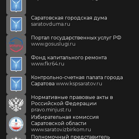
Саратовская городская дума
saratovduma.ru
Портал государственных услуг РФ
www.gosuslugi.ru
Фонд капитального ремонта
www.fkr64.ru
Контрольно-счетная палата города
Саратова
www.kspsaratov.ru
Нормативные правовые акты в
Российской Федерации
pravo.minjust.ru
Избирательная комиссия
Саратовской области
www.saratov.izbirkom.ru
Полномочный представитель