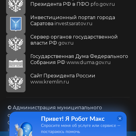
Президента РФ в ПФО
pfo.gov.ru
Инвестиционный портал города
Саратова
investsaratov.ru
Сервер органов государственной
власти РФ
gov.ru
Государственная Дума Федерального
Собрания РФ
www.duma.gov.ru
Cайт Президента России
www.kremlin.ru
© Администрация муниципального
образования городского округа «Город
Привет! Я Робот Макс
Саратов»
Спросите меня об услуге или сервисе —
Контакты
Карта сайта
постараюсь помочь