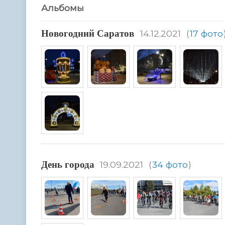
Альбомы
Hовогодний Саратов
14.12.2021
(
17 фото
День города
19.09.2021
(
34 фото
)