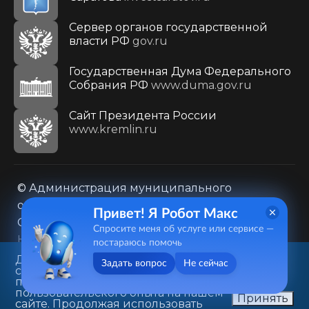
Сервер органов государственной
власти РФ
gov.ru
Государственная Дума Федерального
Собрания РФ
www.duma.gov.ru
Cайт Президента России
www.kremlin.ru
© Администрация муниципального
образования городского округа «Город
Привет! Я Робот Макс
Саратов»
Спросите меня об услуге или сервисе —
Контакты
Карта сайта
постараюсь помочь
Политика в отношении обработки
Данный веб-сайт использует
Задать вопрос
Не сейчас
cookie-файлы в целях
персональных данных
предоставления вам лучшего
410031, г. Саратов, ул. Первомайская, д. 78
пользовательского опыта на нашем
Принять
сайте. Продолжая использовать
+7(8452)26-02-49