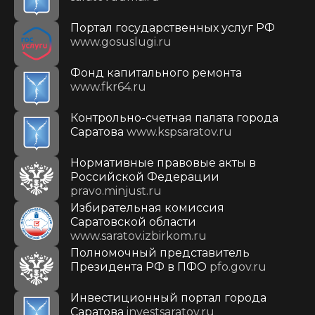
Портал государственных услуг РФ
www.gosuslugi.ru
Фонд капитального ремонта
www.fkr64.ru
Контрольно-счетная палата города
Саратова
www.kspsaratov.ru
Нормативные правовые акты в
Российской Федерации
pravo.minjust.ru
Избирательная комиссия
Саратовской области
www.saratov.izbirkom.ru
Полномочный представитель
Президента РФ в ПФО
pfo.gov.ru
Инвестиционный портал города
Саратова
investsaratov.ru