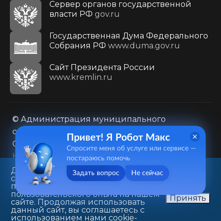
Сервер органов государственной
власти РФ
gov.ru
Государственная Дума Федерального
Собрания РФ
www.duma.gov.ru
Cайт Президента России
www.kremlin.ru
© Администрация муниципального
образования городского округа «Город
Привет! Я Робот Макс
Саратов»
Спросите меня об услуге или сервисе —
Контакты
Карта сайта
постараюсь помочь
Политика в отношении обработки
Данный веб-сайт использует
Задать вопрос
Не сейчас
cookie-файлы в целях
персональных данных
предоставления вам лучшего
410031, г. Саратов, ул. Первомайская, д. 78
пользовательского опыта на нашем
Принять
сайте. Продолжая использовать
+7(8452)26-02-49
данный сайт, вы соглашаетесь с
использованием нами cookie-