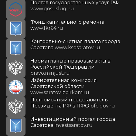
Портал государственных услуг РФ
www.gosuslugi.ru
Фонд капитального ремонта
www.fkr64.ru
Контрольно-счетная палата города
Саратова
www.kspsaratov.ru
Нормативные правовые акты в
Российской Федерации
pravo.minjust.ru
Избирательная комиссия
Саратовской области
www.saratov.izbirkom.ru
Полномочный представитель
Президента РФ в ПФО
pfo.gov.ru
Инвестиционный портал города
Саратова
investsaratov.ru