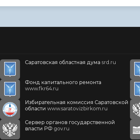
Саратовская областная дума
srd.ru
Фонд капитального ремонта
www.fkr64.ru
Избирательная комиссия Саратовской
области
www.saratov.izbirkom.ru
Сервер органов государственной
власти РФ
gov.ru