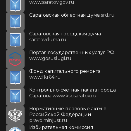
www.saratov.gov.ru
Саратовская областная дума
srd.ru
Саратовская городская дума
saratovduma.ru
Портал государственных услуг РФ
www.gosuslugi.ru
Фонд капитального ремонта
www.fkr64.ru
Контрольно-счетная палата города
Саратова
www.kspsaratov.ru
Нормативные правовые акты в
Российской Федерации
pravo.minjust.ru
Избирательная комиссия