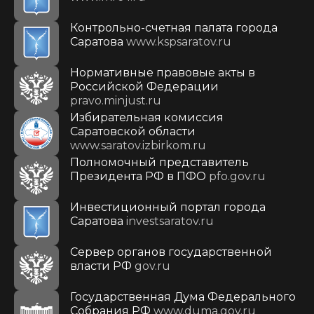
Контрольно-счетная палата города
Саратова
www.kspsaratov.ru
Нормативные правовые акты в
Российской Федерации
pravo.minjust.ru
Избирательная комиссия
Саратовской области
www.saratov.izbirkom.ru
Полномочный представитель
Президента РФ в ПФО
pfo.gov.ru
Инвестиционный портал города
Саратова
investsaratov.ru
Сервер органов государственной
власти РФ
gov.ru
Государственная Дума Федерального
Собрания РФ
www.duma.gov.ru