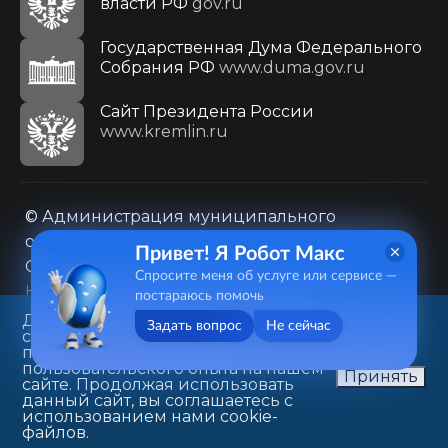
власти РФ
gov.ru
Государственная Дума Федерального
Собрания РФ
www.duma.gov.ru
Cайт Президента России
www.kremlin.ru
© Администрация муниципального
образования городского округа «Город
Привет! Я Робот Макс
Саратов»
Спросите меня об услуге или сервисе —
Контакты
Карта сайта
постараюсь помочь
Политика в отношении обработки
Данный веб-сайт использует
Задать вопрос
Не сейчас
cookie-файлы в целях
персональных данных
предоставления вам лучшего
410031, г. Саратов, ул. Первомайская, д. 78
пользовательского опыта на нашем
Принять
сайте. Продолжая использовать
+7(8452)26-02-49
данный сайт, вы соглашаетесь с
использованием нами cookie-
файлов.