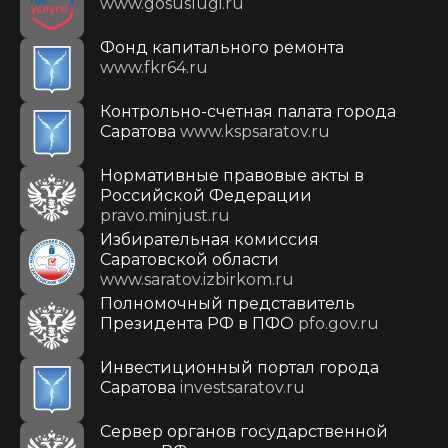
www.gosuslugi.ru
Фонд капитального ремонта
www.fkr64.ru
Контрольно-счетная палата города
Саратова
www.kspsaratov.ru
Нормативные правовые акты в
Российской Федерации
pravo.minjust.ru
Избирательная комиссия
Саратовской области
www.saratov.izbirkom.ru
Полномочный представитель
Президента РФ в ПФО
pfo.gov.ru
Инвестиционный портал города
Саратова
investsaratov.ru
Сервер органов государственной