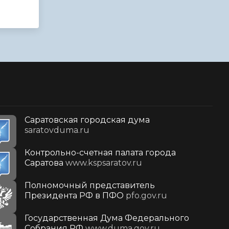
Саратовская городская дума
saratovduma.ru
Контрольно-счетная палата города
Саратова
www.kspsaratov.ru
Полномочный представитель
Президента РФ в ПФО
pfo.gov.ru
Государственная Дума Федерального
Собрания РФ
www.duma.gov.ru