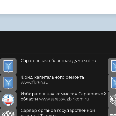
Саратовская областная дума
srd.ru
Фонд капитального ремонта
www.fkr64.ru
Избирательная комиссия Саратовской
области
www.saratov.izbirkom.ru
Сервер органов государственной
власти РФ
gov.ru