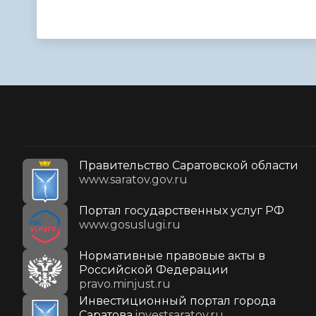
Правительство Саратовской области
www.saratov.gov.ru
Портал государственных услуг РФ
www.gosuslugi.ru
Нормативные правовые акты в
Российской Федерации
pravo.minjust.ru
Инвестиционный портал города
Саратова
investsaratov.ru