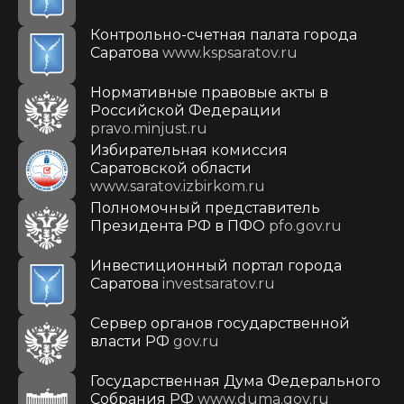
Контрольно-счетная палата города
Саратова
www.kspsaratov.ru
Нормативные правовые акты в
Российской Федерации
pravo.minjust.ru
Избирательная комиссия
Саратовской области
www.saratov.izbirkom.ru
Полномочный представитель
Президента РФ в ПФО
pfo.gov.ru
Инвестиционный портал города
Саратова
investsaratov.ru
Сервер органов государственной
власти РФ
gov.ru
Государственная Дума Федерального
Собрания РФ
www.duma.gov.ru