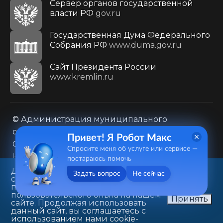
Сервер органов государственной
власти РФ
gov.ru
Государственная Дума Федерального
Собрания РФ
www.duma.gov.ru
Cайт Президента России
www.kremlin.ru
© Администрация муниципального
образования городского округа «Город
Привет! Я Робот Макс
Саратов»
Спросите меня об услуге или сервисе —
Контакты
Карта сайта
постараюсь помочь
Политика в отношении обработки
Данный веб-сайт использует
Задать вопрос
Не сейчас
cookie-файлы в целях
персональных данных
предоставления вам лучшего
410031, г. Саратов, ул. Первомайская, д. 78
пользовательского опыта на нашем
Принять
сайте. Продолжая использовать
+7(8452)26-02-49
данный сайт, вы соглашаетесь с
использованием нами cookie-