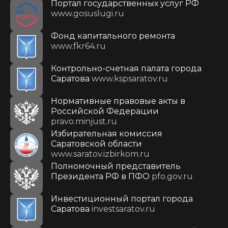
Портал государственных услуг РФ
www.gosuslugi.ru
Фонд капитального ремонта
www.fkr64.ru
Контрольно-счетная палата города
Саратова
www.kspsaratov.ru
Нормативные правовые акты в
Российской Федерации
pravo.minjust.ru
Избирательная комиссия
Саратовской области
www.saratov.izbirkom.ru
Полномочный представитель
Президента РФ в ПФО
pfo.gov.ru
Инвестиционный портал города
Саратова
investsaratov.ru