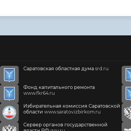
Саратовская областная дума
srd.ru
Фонд капитального ремонта
www.fkr64.ru
Избирательная комиссия Саратовской
области
www.saratov.izbirkom.ru
Сервер органов государственной
власти РФ
gov.ru