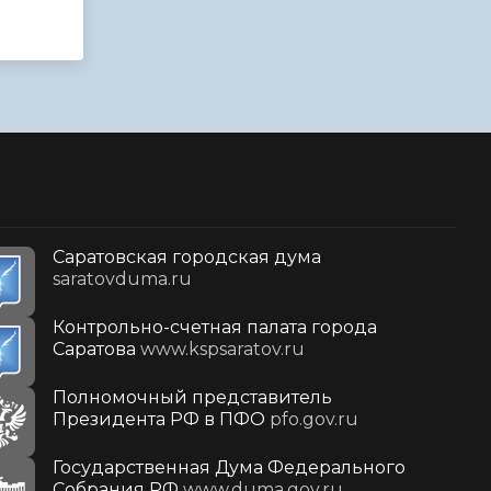
Саратовская городская дума
saratovduma.ru
Контрольно-счетная палата города
Саратова
www.kspsaratov.ru
Полномочный представитель
Президента РФ в ПФО
pfo.gov.ru
Государственная Дума Федерального
Собрания РФ
www.duma.gov.ru