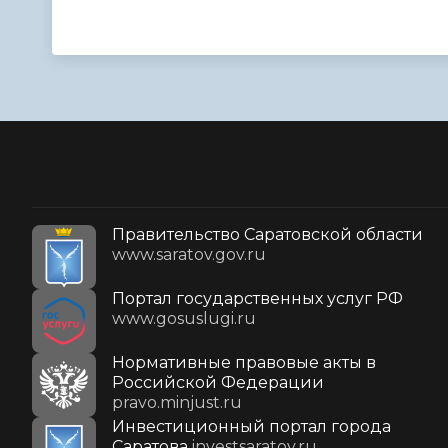
Правительство Саратовской области
www.saratov.gov.ru
Портал государственных услуг РФ
www.gosuslugi.ru
Нормативные правовые акты в
Российской Федерации
pravo.minjust.ru
Инвестиционный портал города
Саратова
investsaratov.ru