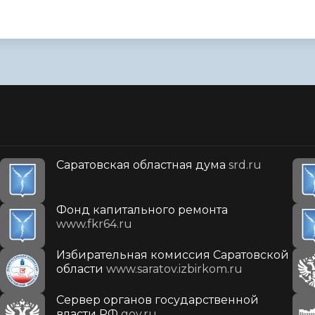
Саратовская областная дума
srd.ru
Фонд капитального ремонта
www.fkr64.ru
Избирательная комиссия Саратовской
области
www.saratov.izbirkom.ru
Сервер органов государственной
власти РФ
gov.ru