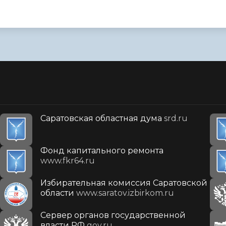
Саратовская областная дума
srd.ru
Фонд капитального ремонта
www.fkr64.ru
Избирательная комиссия Саратовской
области
www.saratov.izbirkom.ru
Сервер органов государственной
власти РФ
gov.ru