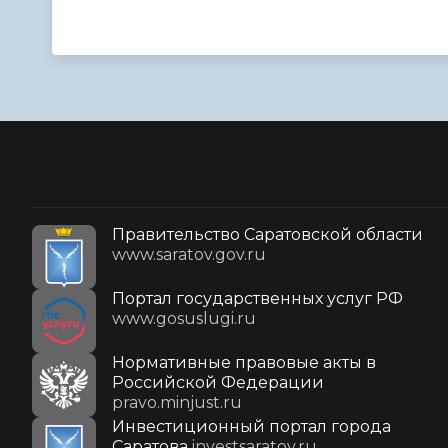
Правительство Саратовской области
www.saratov.gov.ru
Портал государственных услуг РФ
www.gosuslugi.ru
Нормативные правовые акты в
Российской Федерации
pravo.minjust.ru
Инвестиционный портал города
Саратова
investsaratov.ru