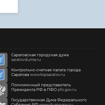
Саратовская городская дума
saratovduma.ru
Контрольно-счетная палата города
Саратова
www.kspsaratov.ru
Полномочный представитель
Президента РФ в ПФО
pfo.gov.ru
Государственная Дума Федерального
Собрания РФ
www.duma.gov.ru