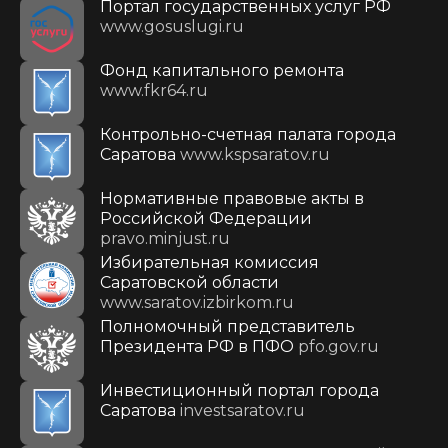
Портал государственных услуг РФ
www.gosuslugi.ru
Фонд капитального ремонта
www.fkr64.ru
Контрольно-счетная палата города
Саратова
www.kspsaratov.ru
Нормативные правовые акты в
Российской Федерации
pravo.minjust.ru
Избирательная комиссия
Саратовской области
www.saratov.izbirkom.ru
Полномочный представитель
Президента РФ в ПФО
pfo.gov.ru
Инвестиционный портал города
Саратова
investsaratov.ru