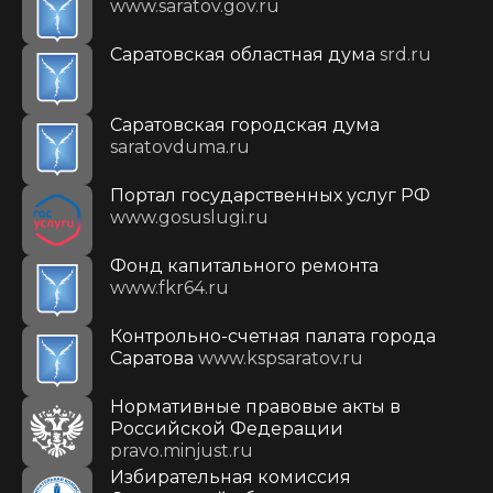
www.saratov.gov.ru
Саратовская областная дума
srd.ru
Саратовская городская дума
saratovduma.ru
Портал государственных услуг РФ
www.gosuslugi.ru
Фонд капитального ремонта
www.fkr64.ru
Контрольно-счетная палата города
Саратова
www.kspsaratov.ru
Нормативные правовые акты в
Российской Федерации
pravo.minjust.ru
Избирательная комиссия