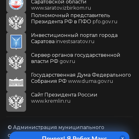
Саратовской области
www.saratov.izbirkom.ru
Полномочный представитель
Президента РФ в ПФО
pfo.gov.ru
Инвестиционный портал города
Саратова
investsaratov.ru
Сервер органов государственной
власти РФ
gov.ru
Государственная Дума Федерального
Собрания РФ
www.duma.gov.ru
Cайт Президента России
www.kremlin.ru
© Администрация муниципального
образования городского округа «Город