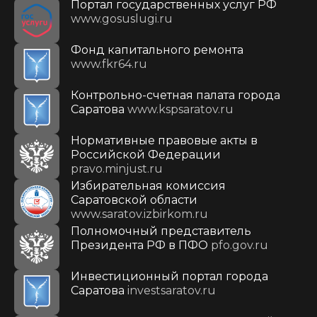
Портал государственных услуг РФ
www.gosuslugi.ru
Фонд капитального ремонта
www.fkr64.ru
Контрольно-счетная палата города
Саратова
www.kspsaratov.ru
Нормативные правовые акты в
Российской Федерации
pravo.minjust.ru
Избирательная комиссия
Саратовской области
www.saratov.izbirkom.ru
Полномочный представитель
Президента РФ в ПФО
pfo.gov.ru
Инвестиционный портал города
Саратова
investsaratov.ru