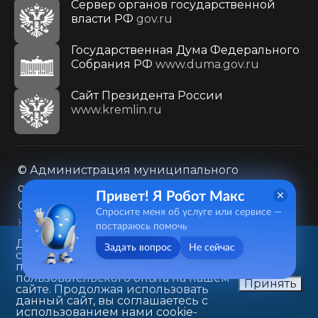
Сервер органов государственной
власти РФ
gov.ru
Государственная Дума Федерального
Собрания РФ
www.duma.gov.ru
Cайт Президента России
www.kremlin.ru
© Администрация муниципального
образования городского округа «Город
Привет! Я Робот Макс
Саратов»
Спросите меня об услуге или сервисе —
Контакты
Карта сайта
постараюсь помочь
Политика в отношении обработки
Данный веб-сайт использует
Задать вопрос
Не сейчас
cookie-файлы в целях
персональных данных
предоставления вам лучшего
410031, г. Саратов, ул. Первомайская, д. 78
пользовательского опыта на нашем
Принять
сайте. Продолжая использовать
+7(8452)26-02-49
данный сайт, вы соглашаетесь с
использованием нами cookie-