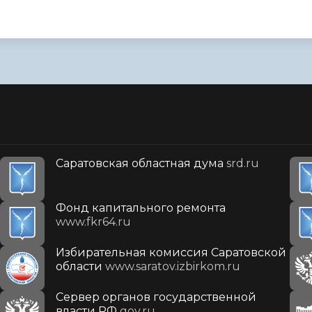
Саратовская областная дума
srd.ru
Фонд капитального ремонта
www.fkr64.ru
Избирательная комиссия Саратовской
области
www.saratov.izbirkom.ru
Сервер органов государственной
власти РФ
gov.ru