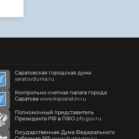
Саратовская городская дума
saratovduma.ru
Контрольно-счетная палата города
Саратова
www.kspsaratov.ru
Полномочный представитель
Президента РФ в ПФО
pfo.gov.ru
Государственная Дума Федерального
Собрания РФ
www.duma.gov.ru