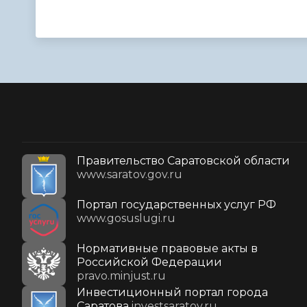
Правительство Саратовской области
www.saratov.gov.ru
Портал государственных услуг РФ
www.gosuslugi.ru
Нормативные правовые акты в
Российской Федерации
pravo.minjust.ru
Инвестиционный портал города
Саратова
investsaratov.ru