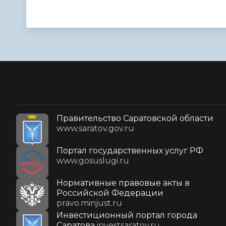
Правительство Саратовской области
www.saratov.gov.ru
Портал государственных услуг РФ
www.gosuslugi.ru
Нормативные правовые акты в
Российской Федерации
pravo.minjust.ru
Инвестиционный портал города
Саратова
investsaratov.ru