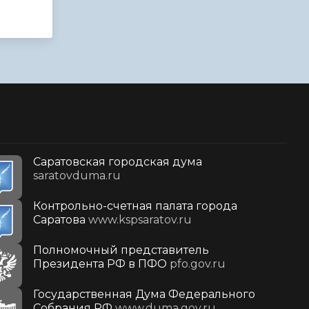
Саратовская городская дума
saratovduma.ru
Контрольно-счетная палата города
Саратова
www.kspsaratov.ru
Полномочный представитель
Президента РФ в ПФО
pfo.gov.ru
Государственная Дума Федерального
Собрания РФ
www.duma.gov.ru