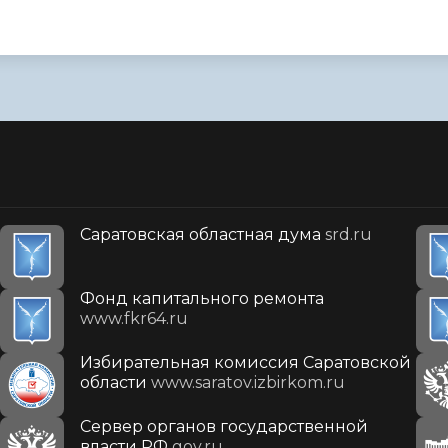
Саратовская областная дума
srd.ru
Фонд капитального ремонта
www.fkr64.ru
Избирательная комиссия Саратовской
области
www.saratov.izbirkom.ru
Сервер органов государственной
власти РФ
gov.ru