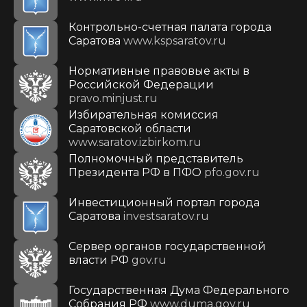
Контрольно-счетная палата города
Саратова
www.kspsaratov.ru
Нормативные правовые акты в
Российской Федерации
pravo.minjust.ru
Избирательная комиссия
Саратовской области
www.saratov.izbirkom.ru
Полномочный представитель
Президента РФ в ПФО
pfo.gov.ru
Инвестиционный портал города
Саратова
investsaratov.ru
Сервер органов государственной
власти РФ
gov.ru
Государственная Дума Федерального
Собрания РФ
www.duma.gov.ru