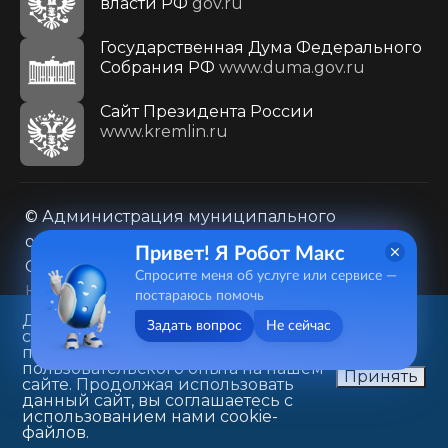
власти РФ
gov.ru
Государственная Дума Федерального
Собрания РФ
www.duma.gov.ru
Cайт Президента России
www.kremlin.ru
© Администрация муниципального
образования городского округа «Город
Привет! Я Робот Макс
Саратов»
Спросите меня об услуге или сервисе —
Контакты
Карта сайта
постараюсь помочь
Политика в отношении обработки
Данный веб-сайт использует
Задать вопрос
Не сейчас
cookie-файлы в целях
персональных данных
предоставления вам лучшего
410031, г. Саратов, ул. Первомайская, д. 78
пользовательского опыта на нашем
Принять
сайте. Продолжая использовать
+7(8452)26-02-49
данный сайт, вы соглашаетесь с
использованием нами cookie-
файлов.