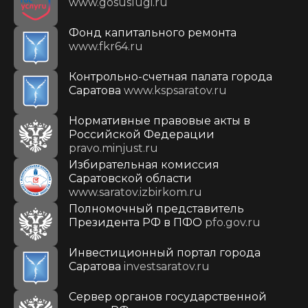
www.gosuslugi.ru
Фонд капитального ремонта
www.fkr64.ru
Контрольно-счетная палата города
Саратова
www.kspsaratov.ru
Нормативные правовые акты в
Российской Федерации
pravo.minjust.ru
Избирательная комиссия
Саратовской области
www.saratov.izbirkom.ru
Полномочный представитель
Президента РФ в ПФО
pfo.gov.ru
Инвестиционный портал города
Саратова
investsaratov.ru
Сервер органов государственной