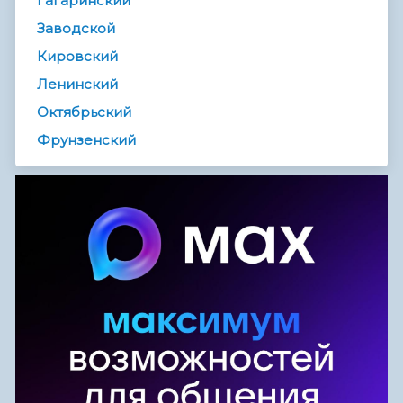
Гагаринский
Заводской
Кировский
Ленинский
Октябрьский
Фрунзенский