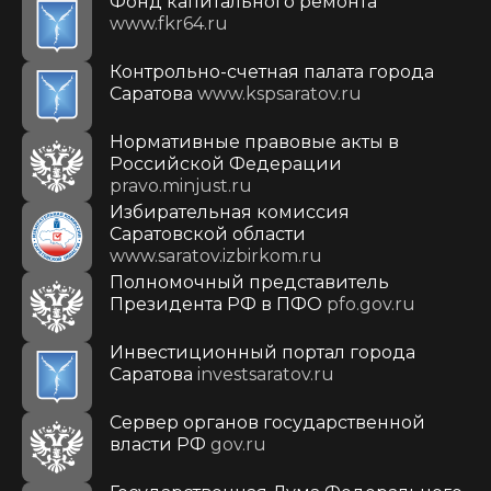
Фонд капитального ремонта
www.fkr64.ru
Контрольно-счетная палата города
Саратова
www.kspsaratov.ru
Нормативные правовые акты в
Российской Федерации
pravo.minjust.ru
Избирательная комиссия
Саратовской области
www.saratov.izbirkom.ru
Полномочный представитель
Президента РФ в ПФО
pfo.gov.ru
Инвестиционный портал города
Саратова
investsaratov.ru
Сервер органов государственной
власти РФ
gov.ru