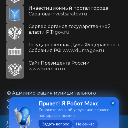
Инвестиционный портал города
Саратова
investsaratov.ru
Сервер органов государственной
власти РФ
gov.ru
Государственная Дума Федерального
Собрания РФ
www.duma.gov.ru
Cайт Президента России
www.kremlin.ru
© Администрация муниципального
образования городского округа «Город
Привет! Я Робот Макс
Саратов»
Спросите меня об услуге или сервисе —
Контакты
Карта сайта
постараюсь помочь
Политика в отношении обработки
Данный веб-сайт использует
Задать вопрос
Не сейчас
cookie-файлы в целях