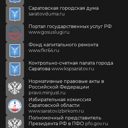
Саратовская городская дума
saratovduma.ru
Портал государственных услуг РФ
www.gosuslugi.ru
Фонд капитального ремонта
www.fkr64.ru
Контрольно-счетная палата города
Саратова
www.kspsaratov.ru
Нормативные правовые акты в
Российской Федерации
pravo.minjust.ru
Избирательная комиссия
Саратовской области
www.saratov.izbirkom.ru
Полномочный представитель
Президента РФ в ПФО
pfo.gov.ru