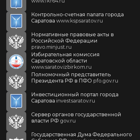
www.fkr64.ru
Контрольно-счетная палата города
Саратова
www.kspsaratov.ru
Нормативные правовые акты в
Российской Федерации
pravo.minjust.ru
Избирательная комиссия
Саратовской области
www.saratov.izbirkom.ru
Полномочный представитель
Президента РФ в ПФО
pfo.gov.ru
Инвестиционный портал города
Саратова
investsaratov.ru
Сервер органов государственной
власти РФ
gov.ru
Государственная Дума Федерального