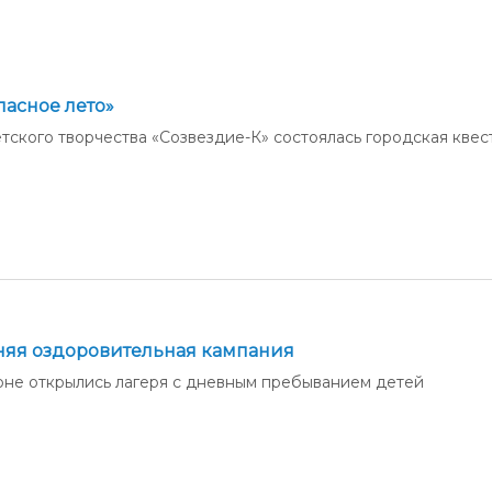
администрации
пасное лето»
тского творчества «Созвездие-К» состоялась городская квес
тняя оздоровительная кампания
оне открылись лагеря с дневным пребыванием детей