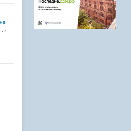
на
ные