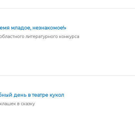
лемя младое, незнакомое!»
областного литературного конкурса
ный день в театре кукол
клашек в сказку