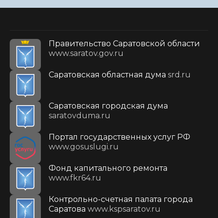
Правительство Саратовской области
www.saratov.gov.ru
Саратовская областная дума
srd.ru
Саратовская городская дума
saratovduma.ru
Портал государственных услуг РФ
www.gosuslugi.ru
Фонд капитального ремонта
www.fkr64.ru
Контрольно-счетная палата города
Саратова
www.kspsaratov.ru