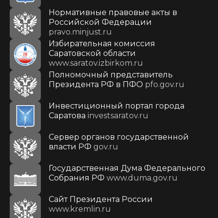
Нормативные правовые акты в
Российской Федерации
pravo.minjust.ru
Избирательная комиссия
Саратовской области
www.saratov.izbirkom.ru
Полномочный представитель
Президента РФ в ПФО
pfo.gov.ru
Инвестиционный портал города
Саратова
investsaratov.ru
Сервер органов государственной
власти РФ
gov.ru
Государственная Дума Федерального
Собрания РФ
www.duma.gov.ru
Cайт Президента России
www.kremlin.ru