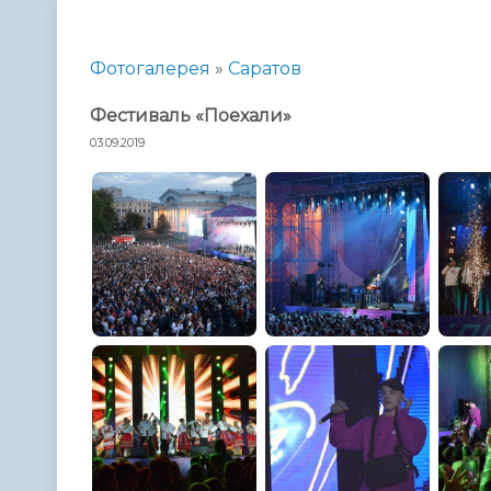
Телефонный справочник
Аппарат 
администрации
Фотогалерея
»
Саратов
Фестиваль «Поехали»
03.09.2019