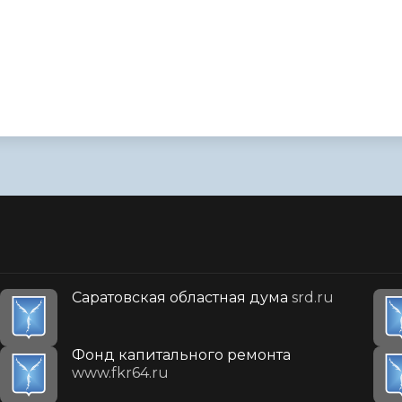
Саратовская областная дума
srd.ru
Фонд капитального ремонта
www.fkr64.ru