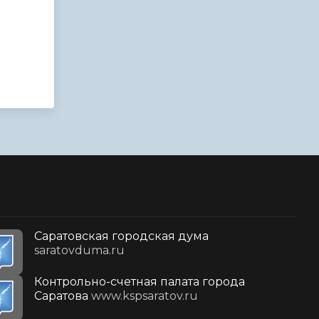
Саратовская городская дума
saratovduma.ru
Контрольно-счетная палата города
Саратова
www.kspsaratov.ru