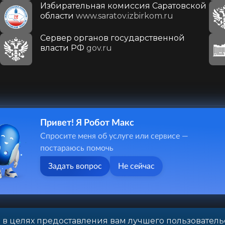
Избирательная комиссия Саратовской
области
www.saratov.izbirkom.ru
Сервер органов государственной
власти РФ
gov.ru
Привет! Я Робот Макс
410031, г. Саратов, ул. Первомайская, д. 78
Спросите меня об услуге или сервисе —
+7(8452)26-02-49
постараюсь помочь
Задать вопрос
Не сейчас
 в целях предоставления вам лучшего пользователь