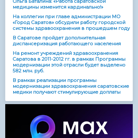
Ольга Баталина: «Работа саратовской
медицины изменится кардинально!»
На коллегии при главе администрации МО
«Город Саратов» обсудили работу городской
системы здравоохранения в прошедшем году
В Саратове пройдет дополнительная
диспансеризация работающего населения
На ремонт учреждений здравоохранения
Саратова в 2011-2012 гг. в рамках Программы
модернизации этой отрасли будет выделено
582 млн. руб.
В рамках реализации программы
модернизации здравоохранения саратовские
медики получают стимулирующие доплаты