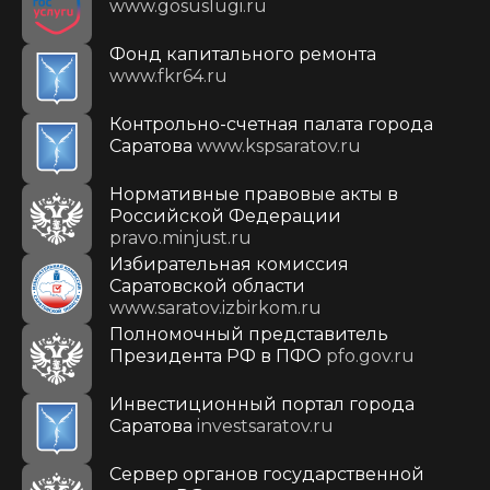
www.gosuslugi.ru
Фонд капитального ремонта
www.fkr64.ru
Контрольно-счетная палата города
Саратова
www.kspsaratov.ru
Нормативные правовые акты в
Российской Федерации
pravo.minjust.ru
Избирательная комиссия
Саратовской области
www.saratov.izbirkom.ru
Полномочный представитель
Президента РФ в ПФО
pfo.gov.ru
Инвестиционный портал города
Саратова
investsaratov.ru
Сервер органов государственной