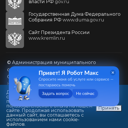
власти РФ
gov.ru
Государственная Дума Федерального
Собрания РФ
www.duma.gov.ru
Cайт Президента России
www.kremlin.ru
© Администрация муниципального
образования городского округа «Город
Привет! Я Робот Макс
Саратов»
Спросите меня об услуге или сервисе —
Контакты
Карта сайта
постараюсь помочь
Политика в отношении обработки
Данный веб-сайт использует
Задать вопрос
Не сейчас
cookie-файлы в целях
персональных данных
предоставления вам лучшего
410031, г. Саратов, ул. Первомайская, д. 78
пользовательского опыта на нашем
Принять
сайте. Продолжая использовать
+7(8452)26-02-49
данный сайт, вы соглашаетесь с
использованием нами cookie-
файлов.