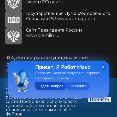
власти РФ
gov.ru
Государственная Дума Федерального
Собрания РФ
www.duma.gov.ru
Cайт Президента России
www.kremlin.ru
© Администрация муниципального
образования городского округа «Город
Привет! Я Робот Макс
Саратов»
Спросите меня об услуге или сервисе —
Контакты
Карта сайта
постараюсь помочь
Политика в отношении обработки
Данный веб-сайт использует
Задать вопрос
Не сейчас
cookie-файлы в целях
персональных данных
предоставления вам лучшего
410031, г. Саратов, ул. Первомайская, д. 78
пользовательского опыта на нашем
Принять
сайте. Продолжая использовать
+7(8452)26-02-49
данный сайт, вы соглашаетесь с
использованием нами cookie-
файлов.