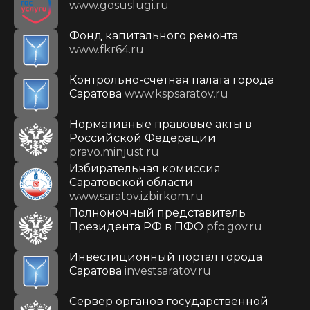
www.gosuslugi.ru
Фонд капитального ремонта
www.fkr64.ru
Контрольно-счетная палата города
Саратова
www.kspsaratov.ru
Нормативные правовые акты в
Российской Федерации
pravo.minjust.ru
Избирательная комиссия
Саратовской области
www.saratov.izbirkom.ru
Полномочный представитель
Президента РФ в ПФО
pfo.gov.ru
Инвестиционный портал города
Саратова
investsaratov.ru
Сервер органов государственной