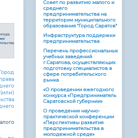
Совет по развитию малого и
среднего
предпринимательства на
территории муниципального
образования "Город Саратов"
уктура
Инфраструктура поддержки
жки
предпринимательства
тельства
Перечень профессиональных
учебных заведений
г.Саратова, осуществляющих
подготовку специалистов в
Город
сфере потребительского
права
рынка
днего
«О проведении ежегодного
(или)
конкурса «Предприниматель
ьства
Саратовской губернии»
днего
О проведении научно-
практической конференции
алого
«Перспективы развития
предпринимательства в
молодежной среде»