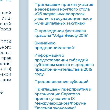
в» по
Приглашаем принять участие
в заседании круглого стола
енной
«Об актуальных вопросах
 лиц,
участия в государственных и
муниципальных закупках»
ьный
Город
О проведении фестиваля
красоты "Volga Beauty 2015"
 2024
Вниманию
ьного
предпринимателей!
ства,
Информация о
 прав
предоставлении субсидий
ения,
субъектам малого и среднего
ства)
предпринимательства в 2015
году
очной
ующим
Предоставление субсидий
Приглашаем предприятия и
ой
организации Саратова
принять участие в IX
Международном Форуме
"Зеленая экономика"