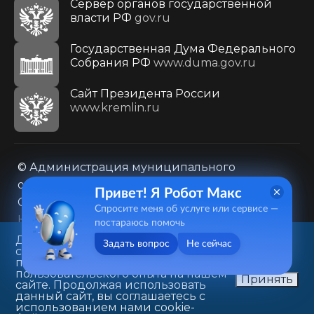
Сервер органов государственной
власти РФ
gov.ru
Государственная Дума Федерального
Собрания РФ
www.duma.gov.ru
Cайт Президента России
www.kremlin.ru
© Администрация муниципального
образования городского округа «Город
Привет! Я Робот Макс
Саратов»
Спросите меня об услуге или сервисе —
Контакты
Карта сайта
постараюсь помочь
Политика в отношении обработки
Данный веб-сайт использует
Задать вопрос
Не сейчас
cookie-файлы в целях
персональных данных
предоставления вам лучшего
410031, г. Саратов, ул. Первомайская, д. 78
пользовательского опыта на нашем
Принять
сайте. Продолжая использовать
+7(8452)26-02-49
данный сайт, вы соглашаетесь с
использованием нами cookie-