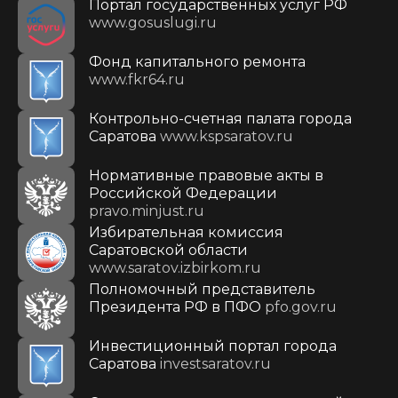
Портал государственных услуг РФ
www.gosuslugi.ru
Фонд капитального ремонта
www.fkr64.ru
Контрольно-счетная палата города
Саратова
www.kspsaratov.ru
Нормативные правовые акты в
Российской Федерации
pravo.minjust.ru
Избирательная комиссия
Саратовской области
www.saratov.izbirkom.ru
Полномочный представитель
Президента РФ в ПФО
pfo.gov.ru
Инвестиционный портал города
Саратова
investsaratov.ru