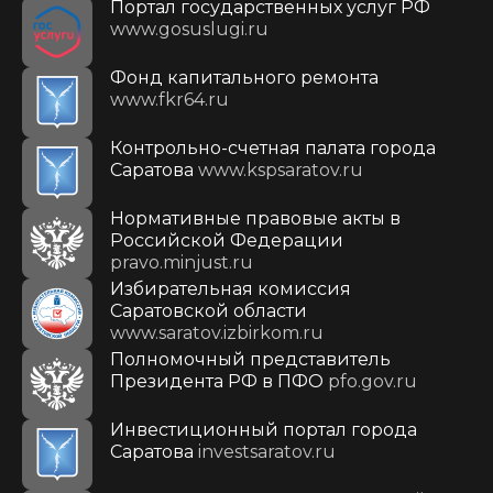
Портал государственных услуг РФ
www.gosuslugi.ru
Фонд капитального ремонта
www.fkr64.ru
Контрольно-счетная палата города
Саратова
www.kspsaratov.ru
Нормативные правовые акты в
Российской Федерации
pravo.minjust.ru
Избирательная комиссия
Саратовской области
www.saratov.izbirkom.ru
Полномочный представитель
Президента РФ в ПФО
pfo.gov.ru
Инвестиционный портал города
Саратова
investsaratov.ru