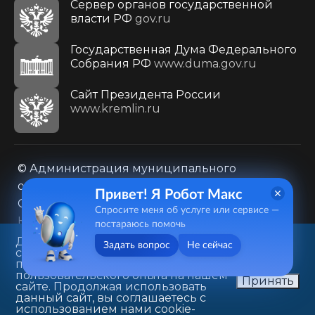
Сервер органов государственной
власти РФ
gov.ru
Государственная Дума Федерального
Собрания РФ
www.duma.gov.ru
Cайт Президента России
www.kremlin.ru
© Администрация муниципального
образования городского округа «Город
Привет! Я Робот Макс
Саратов»
Спросите меня об услуге или сервисе —
Контакты
Карта сайта
постараюсь помочь
Политика в отношении обработки
Данный веб-сайт использует
Задать вопрос
Не сейчас
cookie-файлы в целях
персональных данных
предоставления вам лучшего
410031, г. Саратов, ул. Первомайская, д. 78
пользовательского опыта на нашем
Принять
сайте. Продолжая использовать
+7(8452)26-02-49
данный сайт, вы соглашаетесь с
использованием нами cookie-