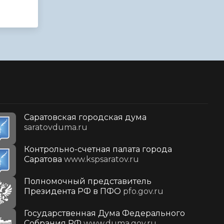
Саратовская городская дума
saratovduma.ru
Контрольно-счетная палата города
Саратова
www.kspsaratov.ru
Полномочный представитель
Президента РФ в ПФО
pfo.gov.ru
Государственная Дума Федерального
Собрания РФ
www.duma.gov.ru