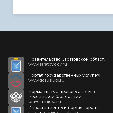
Правительство Саратовской области
www.saratov.gov.ru
Портал государственных услуг РФ
www.gosuslugi.ru
Нормативные правовые акты в
Российской Федерации
pravo.minjust.ru
Инвестиционный портал города
Саратова
investsaratov.ru