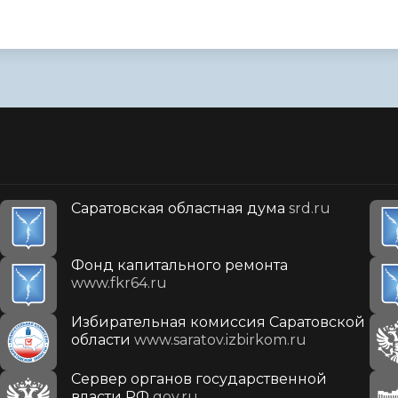
Саратовская областная дума
srd.ru
Фонд капитального ремонта
www.fkr64.ru
Избирательная комиссия Саратовской
области
www.saratov.izbirkom.ru
Сервер органов государственной
власти РФ
gov.ru